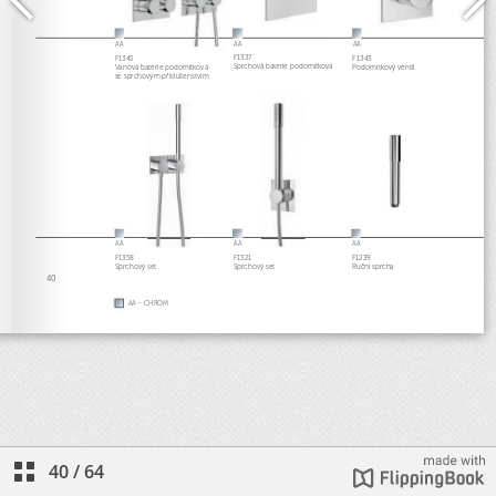
40
/
64