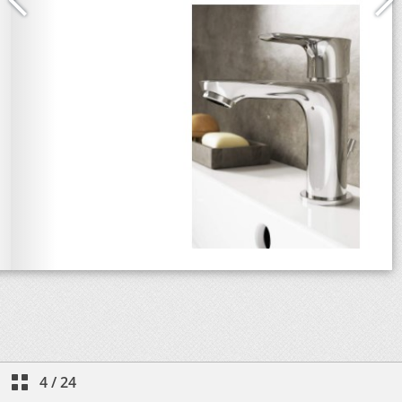
4
/
24