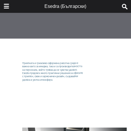
DOWNLOAD
Esedra (Български)
Esedra_2018_BG_web.pdf
6.6 MB