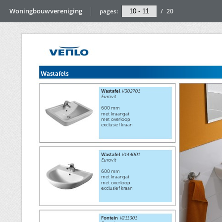
Woningbouwvereniging
pages:
/
20