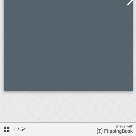
1
/
64